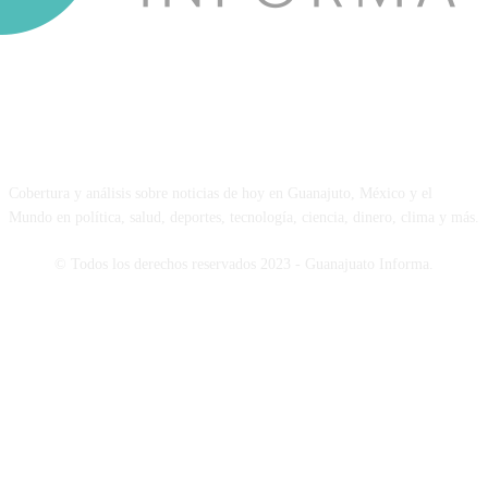
NOSOTROS
Cobertura y análisis sobre noticias de hoy en Guanajuto, México y el
Mundo en política, salud, deportes, tecnología, ciencia, dinero, clima y más.
© Todos los derechos reservados 2023 - Guanajuato Informa.
SÍGUENOS