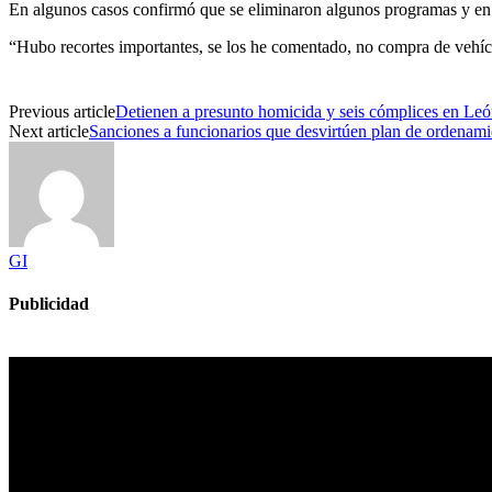
En algunos casos confirmó que se eliminaron algunos programas y en 
“Hubo recortes importantes, se los he comentado, no compra de vehícu
Previous article
Detienen a presunto homicida y seis cómplices en Le
Next article
Sanciones a funcionarios que desvirtúen plan de ordenamie
GI
Publicidad