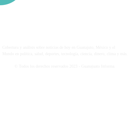
NOSOTROS
Cobertura y análisis sobre noticias de hoy en Guanajuto, México y el
Mundo en política, salud, deportes, tecnología, ciencia, dinero, clima y más.
© Todos los derechos reservados 2023 - Guanajuato Informa.
SÍGUENOS