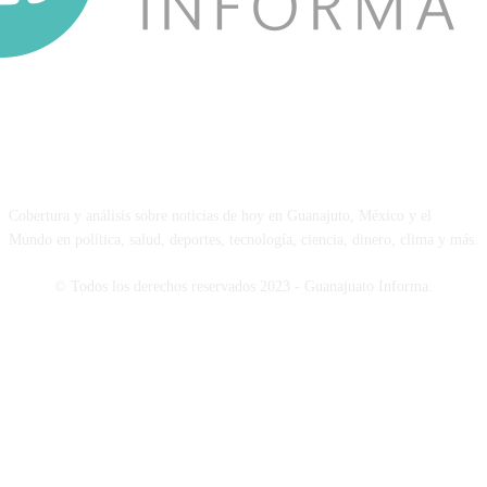
NOSOTROS
Cobertura y análisis sobre noticias de hoy en Guanajuto, México y el
Mundo en política, salud, deportes, tecnología, ciencia, dinero, clima y más.
© Todos los derechos reservados 2023 - Guanajuato Informa.
SÍGUENOS